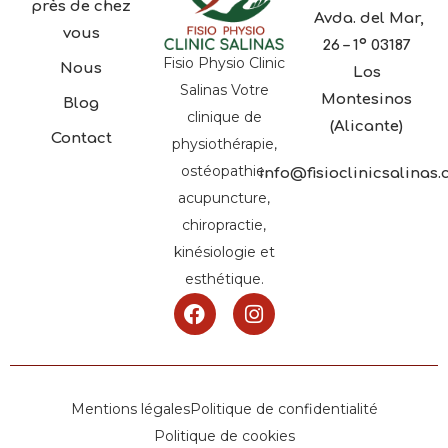
près de chez
Avda. del Mar,
vous
26 – 1º 03187
Fisio Physio Clinic
Nous
Los
Salinas Votre
Montesinos
Blog
clinique de
(Alicante)
Contact
physiothérapie,
ostéopathie,
info@fisioclinicsalinas
acupuncture,
chiropractie,
kinésiologie et
esthétique.
Mentions légales
Politique de confidentialité
Politique de cookies