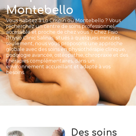
Montebello
Vous habitez à Lo Crispín ou Montebello ? Vous
recherchez un centre de soins professionnel,
accessible et proche de chez vous ? Chez Fisio
Physio Clinic Salinas, situés à quelques minutes
seulement, nous vous proposons une approche
globale avec des soins en physiothérapie clinique,
podologie avancée, ostéopathie, chiropraxie et des
thérapies complémentaires, dans un
environnement accueillant et adapté à vos
besoins.
Des soins