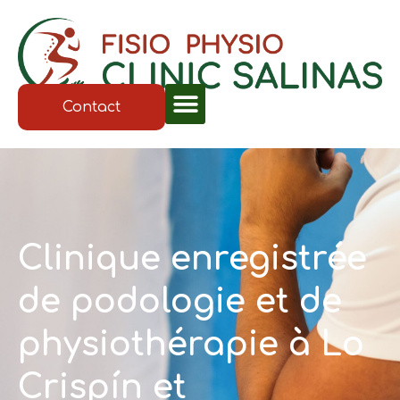
Contact
Clinique enregistrée
de podologie et de
physiothérapie à Lo
Crispín et