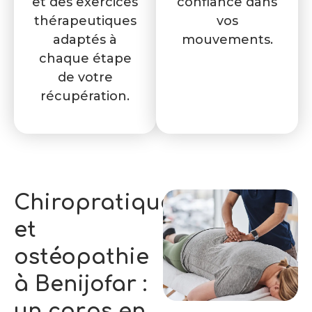
et des exercices
confiance dans
thérapeutiques
vos
adaptés à
mouvements.
chaque étape
de votre
récupération.
Chiropratique
et
ostéopathie
à Benijofar :
un corps en