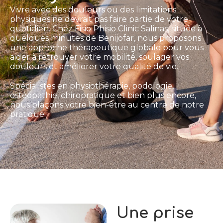
Vivre avec des douleurs ou des limitations
physiques ne devrait pas faire partie de votre
quotidien. Chez Fisio Phisio Clinic Salinas, située à
quelques minutes de Benijofar, nous proposons
une approche thérapeutique globale pour vous
aider à retrouver votre mobilité, soulager vos
douleurs et améliorer votre qualité de vie.
Spécialistes en physiothérapie, podologie,
ostéopathie, chiropratique et bien plus encore,
nous plaçons votre bien-être au centre de notre
pratique.
Une prise