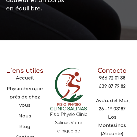
douleur et un corps
en équilibre.
Liens utiles
Contacto
Accueil
966 72 01 38
639 37 79 82
Physiothérapie
près de chez
Avda. del Mar,
vous
26 – 1º 03187
Fisio Physio Clinic
Nous
Los
Salinas Votre
Montesinos
Blog
clinique de
(Alicante)