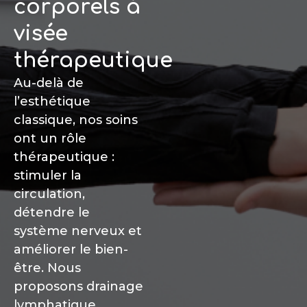
corporels à
visée
thérapeutique
Au-delà de
l’esthétique
classique, nos soins
ont un rôle
thérapeutique :
stimuler la
circulation,
détendre le
système nerveux et
améliorer le bien-
être. Nous
proposons drainage
lymphatique,