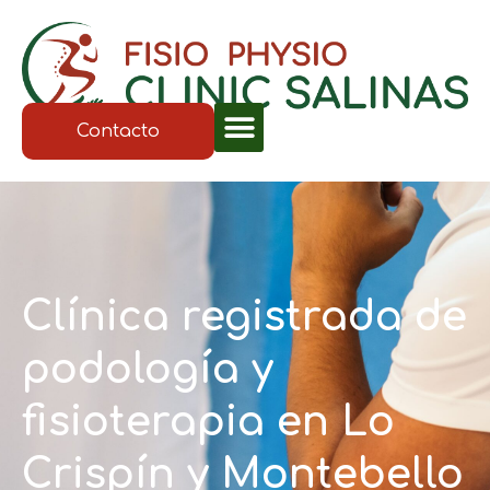
Contacto
Clínica registrada de
podología y
fisioterapia en Lo
Crispín y Montebello