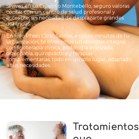
Si vives en Lo Crispín o Montebello, seguro valoras
contar con un centro de salud profesional y
accesible, sin necesidad de desplazarte grandes
distancias.
En Fisio Phisio Clinic Salinas, a pocos minutos de tu
urbanización, te ofrecemos un abordaje integral
con fisioterapia clínica, podología avanzada,
osteopatía, quiropráctica y terapias
complementarias, todo en un solo lugar, adaptado
a tus necesidades.
Tratamientos