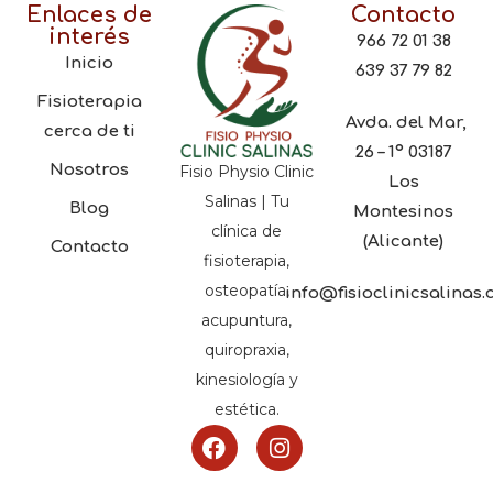
Enlaces de
Contacto
interés
966 72 01 38
Inicio
639 37 79 82
Fisioterapia
Avda. del Mar,
cerca de ti
26 – 1º 03187
Nosotros
Fisio Physio Clinic
Los
Salinas | Tu
Blog
Montesinos
clínica de
(Alicante)
Contacto
fisioterapia,
osteopatía,
info@fisioclinicsalinas
acupuntura,
quiropraxia,
kinesiología y
estética.