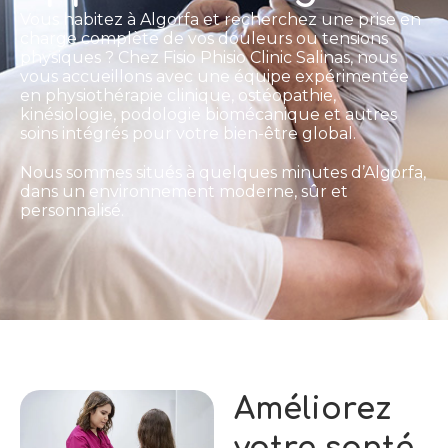
Vous habitez à Algorfa et recherchez une prise en
charge complète de vos douleurs ou tensions
physiques ? Chez Fisio Phisio Clinic Salinas, nous
vous accueillons avec une équipe expérimentée
en physiothérapie clinique, ostéopathie,
kinésiologie, podologie biomécanique et autres
soins intégrés pour votre bien-être global.
Nous sommes situés à quelques minutes d’Algorfa,
dans un environnement moderne, sûr et
personnalisé.
Améliorez