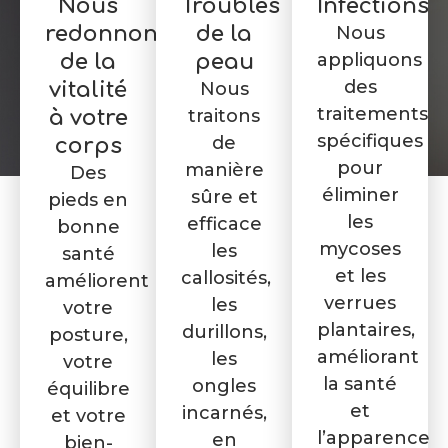
Nous
Troubles
Infections
redonnons
de la
Nous
appliquons
de la
peau
des
vitalité
Nous
traitements
traitons
à votre
spécifiques
de
corps
pour
manière
Des
éliminer
sûre et
pieds en
les
efficace
bonne
mycoses
les
santé
et les
callosités,
améliorent
verrues
les
votre
plantaires,
durillons,
posture,
améliorant
les
votre
la santé
ongles
équilibre
et
incarnés,
et votre
l’apparence
en
bien-