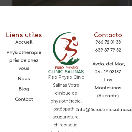
Liens utiles
Contacto
Accueil
966 72 01 38
639 37 79 82
Physiothérapie
près de chez
Avda. del Mar,
vous
26 – 1º 03187
Fisio Physio Clinic
Nous
Los
Salinas Votre
Montesinos
Blog
clinique de
(Alicante)
Contact
physiothérapie,
ostéopathie,
info@fisioclinicsalinas
acupuncture,
chiropractie,