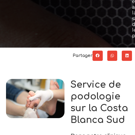
e
a
l
s
l
p
Partager
Service de
podologie
sur la Costa
Blanca Sud