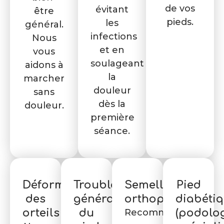
de vos
évitant
être
pieds.
les
général.
infections
Nous
et en
vous
soulageant
aidons à
la
marcher
douleur
sans
dès la
douleur.
première
séance.
Déformations
Troubles
Semelles
Pied
des
généraux
orthopédiques
diabéti
orteils
du
Recommandées
(podolo