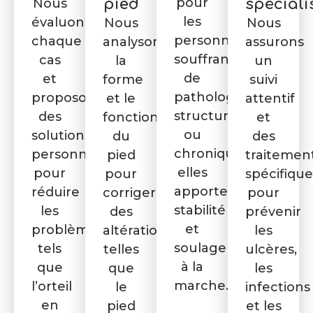
pour
Nous
pied
spéciali
les
évaluons
Nous
Nous
personnes
chaque
analysons
assurons
souffrant
cas
la
un
de
et
forme
suivi
pathologies
proposons
et le
attentif
structurelles
des
fonctionnement
et
ou
solutions
du
des
chroniques,
personnalisées
pied
traitemen
elles
pour
pour
spécifique
apportent
réduire
corriger
pour
stabilité
les
des
prévenir
et
problèmes
altérations
les
soulagement
tels
telles
ulcères,
à la
que
que
les
marche.
l’orteil
le
infections
en
pied
et les