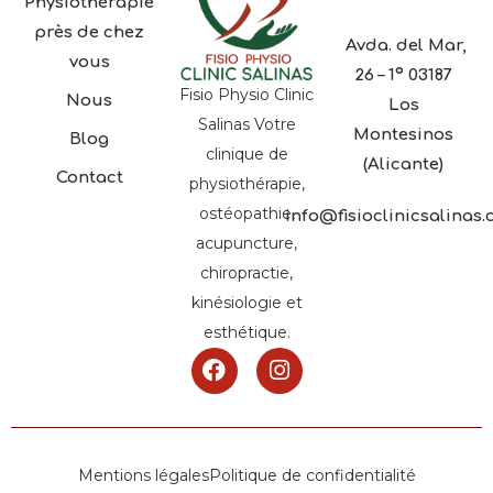
Physiothérapie
près de chez
Avda. del Mar,
vous
26 – 1º 03187
Fisio Physio Clinic
Nous
Los
Salinas Votre
Montesinos
Blog
clinique de
(Alicante)
Contact
physiothérapie,
ostéopathie,
info@fisioclinicsalinas
acupuncture,
chiropractie,
kinésiologie et
esthétique.
Mentions légales
Politique de confidentialité