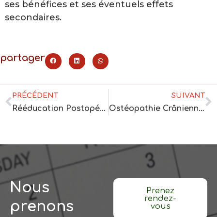
ses bénéfices et ses éventuels effets
secondaires.
partager
PRÉCÉDENT
SUIVANT
Rééducation Postopératoire : Notre Physiothérapie en Action
Ostéopathie Crânienne : Le Traitement Qui Peut Vous Aider à Soulager Vos Migraines et Maux de Tête
Nous
Prenez
rendez-
prenons
vous