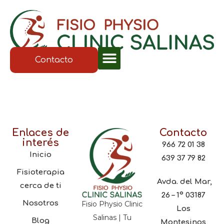
Contacto
Enlaces de
Contacto
interés
966 72 01 38
Inicio
639 37 79 82
Fisioterapia
Avda. del Mar,
cerca de ti
26 – 1º 03187
Nosotros
Fisio Physio Clinic
Los
Salinas | Tu
Blog
Montesinos