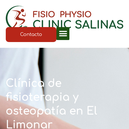
Contacto
Clínica de
fisioterapia y
osteopatía en El
Limonar