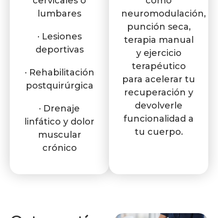
cervicales o
como
lumbares
neuromodulación,
punción seca,
· Lesiones
terapia manual
deportivas
y ejercicio
terapéutico
· Rehabilitación
para acelerar tu
postquirúrgica
recuperación y
devolverle
· Drenaje
funcionalidad a
linfático y dolor
tu cuerpo.
muscular
crónico