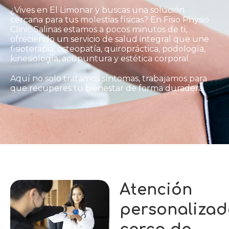
¿Vives en El Limonar y buscas una solución
cercana para tus molestias físicas? En Fisio Physio
Clinic Salinas estamos a pocos minutos de ti,
ofreciendo un servicio de salud integral que une
fisioterapia, osteopatía, quiropráctica, podología,
kinesiología, acupuntura y estética corporal.
Aquí no solo tratamos síntomas, trabajamos para
que recuperes tu bienestar de forma duradera.
Atención
personaliza