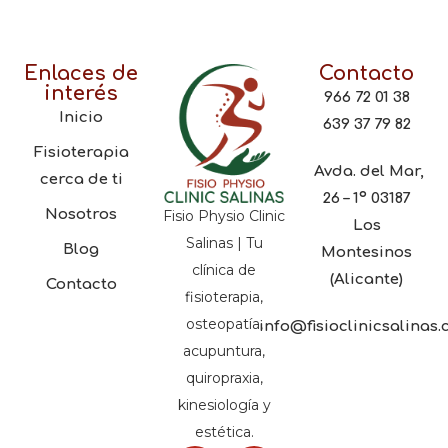
Enlaces de
Contacto
interés
966 72 01 38
Inicio
639 37 79 82
Fisioterapia
Avda. del Mar,
cerca de ti
26 – 1º 03187
Nosotros
Fisio Physio Clinic
Los
Salinas | Tu
Blog
Montesinos
clínica de
(Alicante)
Contacto
fisioterapia,
osteopatía,
info@fisioclinicsalinas
acupuntura,
quiropraxia,
kinesiología y
estética.