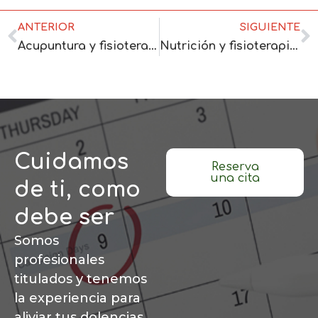
ANTERIOR
SIGUIENTE
Acupuntura y fisioterapia: aliados contra el dolor crónico de pies
Nutrición y fisioterapia: cómo mejorar tu recuperación diaria
Cuidamos
Reserva
una cita
de ti, como
debe ser
Somos
profesionales
titulados y tenemos
la experiencia para
aliviar tus dolencias