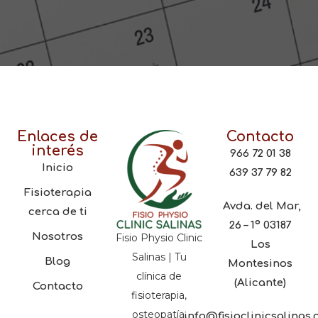
Enlaces de
Contacto
interés
966 72 01 38
Inicio
639 37 79 82
Fisioterapia
Avda. del Mar,
cerca de ti
26 – 1º 03187
Nosotros
Fisio Physio Clinic
Los
Salinas | Tu
Blog
Montesinos
clínica de
(Alicante)
Contacto
fisioterapia,
osteopatía,
info@fisioclinicsalinas