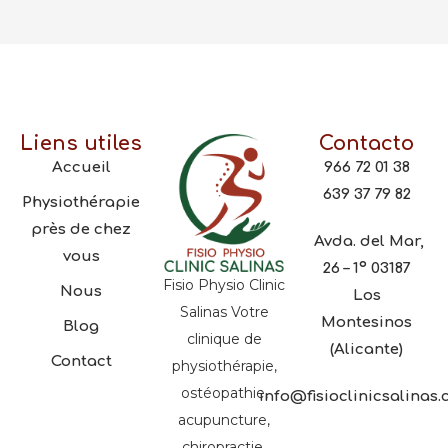
Liens utiles
Contacto
Accueil
966 72 01 38
639 37 79 82
Physiothérapie
près de chez
Avda. del Mar,
vous
26 – 1º 03187
Fisio Physio Clinic
Nous
Los
Salinas Votre
Montesinos
Blog
clinique de
(Alicante)
Contact
physiothérapie,
ostéopathie,
info@fisioclinicsalinas
acupuncture,
chiropractie,