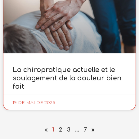
La chiropratique actuelle et le
soulagement de la douleur bien
fait
19 DE MAI DE 2026
«
1
2
3
…
7
»